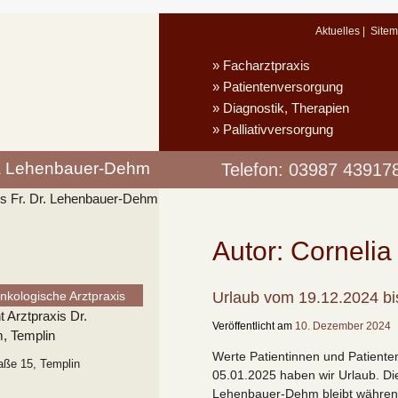
Aktuelles
Site
Facharztpraxis
Patientenversorgung
Diagnostik, Therapien
Palliativversorgung
via Lehenbauer-Dehm
Telefon: 03987 43917
Autor:
Cornelia
Urlaub vom 19.12.2024 bi
kologische Arztpraxis
Veröffentlicht am
10. Dezember 2024
Werte Patientinnen und Patiente
raße 15, Templin
05.01.2025 haben wir Urlaub. Di
Lehenbauer-Dehm bleibt während