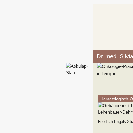
Zum
Inhalt
springen
Dr. med. Sil
Hämatologisch-On
Friedrich-Engels-St