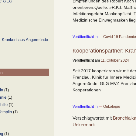
Empfehlungen des Robert Koch In
orientieren.Quelle: »R.K.I. Ma
Infektionsgefahr Maskenpflicht: 
Medizinische Einwegmasken lieg
Veröffentlicht in
Covid 19 Pandemie
r: Krankenhaus Angermünde
Kooperationspartner: Kr
Veröffentlicht am
11. Oktober 2024
Seit 2017 kooperieren wir mit de
en
Prenzlau. Klinik für Innere Medi
Angermünde. GLG MVZ Prenzlau 
Kooperationen
in
(1)
emie
(1)
hilfe
(1)
Veröffentlicht in
Onkologie
Templin
(1)
Verschlagwortet mit
Bronchialk
Uckermark
ng
(1)