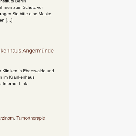
stituts Berlin
ßnahmen zum Schutz vor
Tragen Sie bitte eine Maske.
en […]
ankenhaus Angermünde
n Kliniken in Eberswalde und
zin im Krankenhaus
Interner Link:
arzinom
,
Tumortherapie