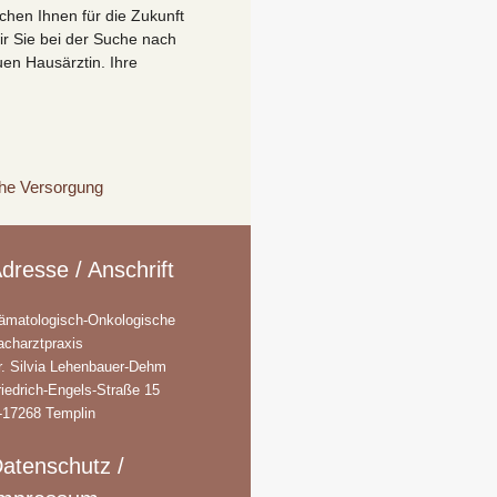
chen Ihnen für die Zukunft
ir Sie bei der Suche nach
en Hausärztin. Ihre
che Versorgung
dresse / Anschrift
ämatologisch-Onkologische
acharztpraxis
r. Silvia Lehenbauer-Dehm
riedrich-Engels-Straße 15
-17268 Templin
atenschutz /