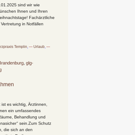
01.2025 sind wir wie
wünschen Ihnen und Ihren
ihnachtstage! Fachärztliche
 Vertretung in Notfällen
rzpraxis Templin
,
Urlaub
,
Brandenburg
,
glg-
g
ahmen
 ist es wichtig, Ärztinnen,
innen ein umfassendes
. Räume, Behandlung und
onasicher“ sein.Zum Schutz
, die sich an den