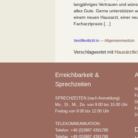
langjähriges Vertrauen und wüns
alles Gute. Gerne unterstützen w
einem neuen Hausarzt, einer neu
Facharztpraxis […]
Veröffentlicht in
Allgemeinmedizin
Verschlagwortet mit
Hausärztli
Erreichbarkeit &
A
Sprechzeiten
H
F
SPRECHZEITEN (nach Anmeldung)
D
Mo., Di., Mi., Do. von 9:00 bis 15:00 Uhr
F
Freitag von 9:00 bis 12:00 Uhr
D
TELEKOMMUNIKATION:
D
Telefon: +49 (0)3987 4391788
Telefax: +49 (0)3987 4391790