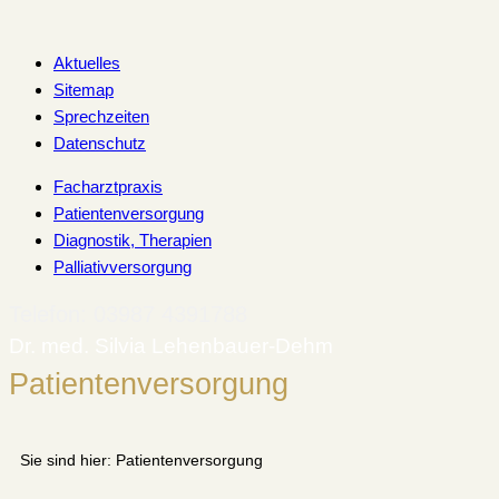
Zum
Inhalt
Aktuelles
springen
Sitemap
Sprechzeiten
Datenschutz
Facharztpraxis
Patientenversorgung
Diagnostik, Therapien
Palliativversorgung
Telefon: 03987 4391788
Dr. med. Silvia Lehenbauer-Dehm
Patientenversorgung
Sie sind hier: Patientenversorgung