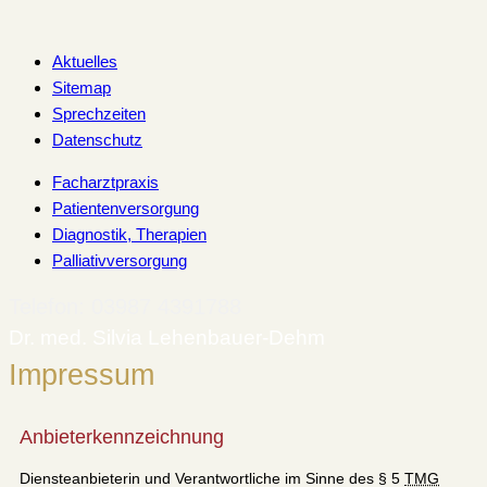
Zum
Inhalt
Aktuelles
springen
Sitemap
Sprechzeiten
Datenschutz
Facharztpraxis
Patientenversorgung
Diagnostik, Therapien
Palliativversorgung
Telefon: 03987 4391788
Dr. med. Silvia Lehenbauer-Dehm
Impressum
Anbieterkennzeichnung
Diensteanbieterin und Verantwortliche im Sinne des § 5
TMG